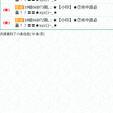
香港
[19错04]073期,；★【小印】★⑦肖中跟必
赢！！〓〓★xyz{}~_★
香港
[18错04]072期,；★【小印】★⑦肖中跟必
赢！！〓〓★xyz{}~_★
共搜索到了15条信息[ 50 条/页]