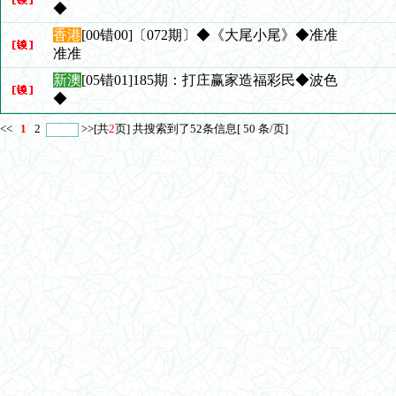
◆
香港
[00错00]〔072期〕◆《大尾小尾》◆准准
准准
新澳
[05错01]185期：打庄赢家造福彩民◆波色
◆
<<
1
2
>>
[共
2
页] 共搜索到了52条信息[ 50 条/页]