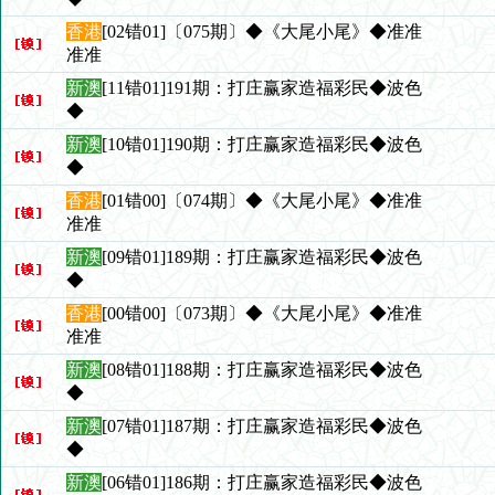
香港
[02错01]〔075期〕◆《大尾小尾》◆准准
准准
新澳
[11错01]191期：打庄赢家造福彩民◆波色
◆
新澳
[10错01]190期：打庄赢家造福彩民◆波色
◆
香港
[01错00]〔074期〕◆《大尾小尾》◆准准
准准
新澳
[09错01]189期：打庄赢家造福彩民◆波色
◆
香港
[00错00]〔073期〕◆《大尾小尾》◆准准
准准
新澳
[08错01]188期：打庄赢家造福彩民◆波色
◆
新澳
[07错01]187期：打庄赢家造福彩民◆波色
◆
新澳
[06错01]186期：打庄赢家造福彩民◆波色