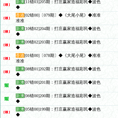
新澳
[11错03]205期：打庄赢家造福彩民◆波色
◆
香港
[02错00]〔079期〕◆《大尾小尾》◆准准
准准
新澳
[10错02]204期：打庄赢家造福彩民◆波色
◆
新澳
[09错02]203期：打庄赢家造福彩民◆波色
◆
香港
[01错00]〔078期〕◆《大尾小尾》◆准准
准准
新澳
[08错01]202期：打庄赢家造福彩民◆波色
◆
新澳
[07错00]201期：打庄赢家造福彩民◆波色
◆
新澳
[06错00]200期：打庄赢家造福彩民◆波色
◆
新澳
[05错00]199期：打庄赢家造福彩民◆波色
◆