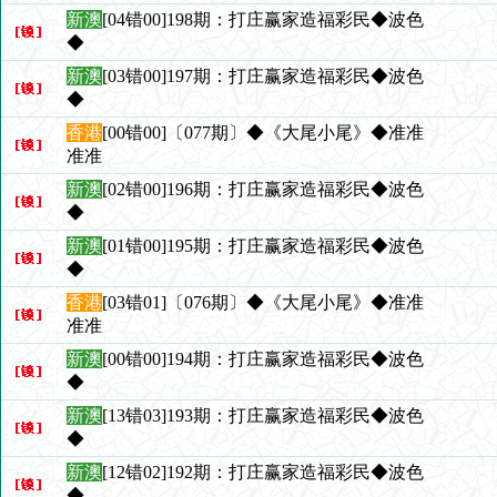
新澳
[04错00]198期：打庄赢家造福彩民◆波色
◆
新澳
[03错00]197期：打庄赢家造福彩民◆波色
◆
香港
[00错00]〔077期〕◆《大尾小尾》◆准准
准准
新澳
[02错00]196期：打庄赢家造福彩民◆波色
◆
新澳
[01错00]195期：打庄赢家造福彩民◆波色
◆
香港
[03错01]〔076期〕◆《大尾小尾》◆准准
准准
新澳
[00错00]194期：打庄赢家造福彩民◆波色
◆
新澳
[13错03]193期：打庄赢家造福彩民◆波色
◆
新澳
[12错02]192期：打庄赢家造福彩民◆波色
◆