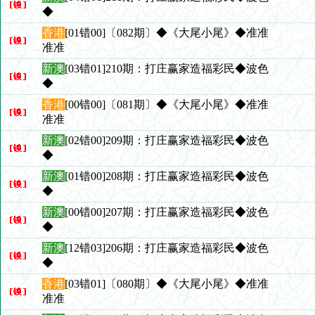
◆
香港
[01错00]〔082期〕◆《大尾小尾》◆准准
准准
新澳
[03错01]210期：打庄赢家造福彩民◆波色
◆
香港
[00错00]〔081期〕◆《大尾小尾》◆准准
准准
新澳
[02错00]209期：打庄赢家造福彩民◆波色
◆
新澳
[01错00]208期：打庄赢家造福彩民◆波色
◆
新澳
[00错00]207期：打庄赢家造福彩民◆波色
◆
新澳
[12错03]206期：打庄赢家造福彩民◆波色
◆
香港
[03错01]〔080期〕◆《大尾小尾》◆准准
准准