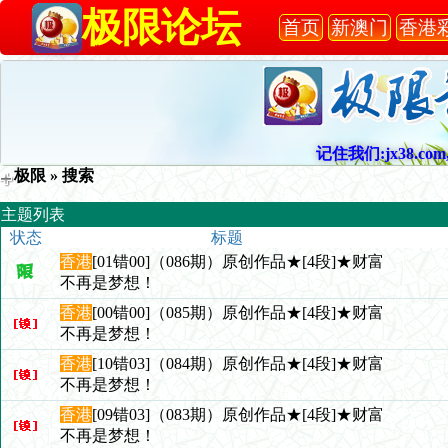
极限论坛
首页
新澳门
香港
记住我们:jx38.com,
极限
» 搜索
主题列表
状态
标题
香港
[01错00]（086期）原创作品★[4段]★财富
不再是梦想！
香港
[00错00]（085期）原创作品★[4段]★财富
不再是梦想！
香港
[10错03]（084期）原创作品★[4段]★财富
不再是梦想！
香港
[09错03]（083期）原创作品★[4段]★财富
不再是梦想！