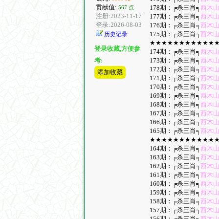
贡献值:
178期：╒杀三肖╕
西木
567 点
注册:2023-11-17
177期：╒杀三肖╕
西木
登录:2026-08-03
176期：╒杀三肖╕
西木
175期：╒杀三肖╕
西木
历史记录
★★★★★★★★★★★★
登录收藏,方便参
174期：╒杀三肖╕
西木
173期：╒杀三肖╕
西木
考:
172期：╒杀三肖╕
西木
添加收藏
171期：╒杀三肖╕
西木
170期：╒杀三肖╕
西木
169期：╒杀三肖╕
西木
168期：╒杀三肖╕
西木
167期：╒杀三肖╕
西木
166期：╒杀三肖╕
西木
165期：╒杀三肖╕
西木
★★★★★★★★★★★★
164期：╒杀三肖╕
西木
163期：╒杀三肖╕
西木
162期：╒杀三肖╕
西木
161期：╒杀三肖╕
西木
160期：╒杀三肖╕
西木
159期：╒杀三肖╕
西木
158期：╒杀三肖╕
西木
157期：╒杀三肖╕
西木
156期：╒杀三肖╕
西木