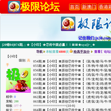
极限论坛
首页
新澳门
香港
记住我们:jx38.com,
[20错04]074期,；★【小印】★⑦肖中跟必赢！！〓〓★xyz{}~_★
导航
本帖查看
4800
次
给高手加分
查看〖论坛
【小印】
级别:
高
054期,〓【小印】〓原创⑦肖中〓【《鼠/兔/猪/马/牛/狗
手
055期,〓【小印】〓原创⑦肖中〓【《羊/狗/牛/猪/鸡/马
056期,〓【小印】〓原创⑦肖中〓【《虎/狗/蛇/牛/鼠/猴
057期,〓【小印】〓原创⑦肖中〓【《鸡/鼠/牛/马/虎/蛇
058期,〓【小印】〓原创⑦肖中〓【《牛/龙/蛇/鼠/羊/兔
059期,〓【小印】〓原创⑦肖中〓【《猴/羊/龙/鸡/虎/狗
060期,〓【小印】〓原创⑦肖中〓【《狗/蛇/龙/猪/猴/牛
061期,〓【小印】〓原创⑦肖中〓【《羊/牛/鸡/龙/猴/蛇
精华:
0
062期,〓【小印】〓原创⑦肖中〓【《虎/蛇/鸡/牛/鼠/马
发帖:
063期,〓【小印】〓原创⑦肖中〓【《虎/鼠/龙/马/牛/羊
288
铜板:
==================={10-9}
377 个
064期,〓【小印】〓原创⑦肖中〓【《马/鼠/猴/狗/牛/蛇
银元:
277 元